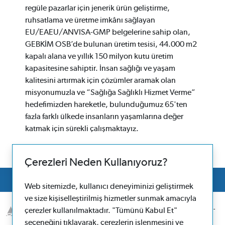
regüle pazarlar için jenerik ürün geliştirme,
ruhsatlama ve üretme imkânı sağlayan
EU/EAEU/ANVISA-GMP belgelerine sahip olan,
GEBKİM OSB’de bulunan üretim tesisi, 44.000 m2
kapalı alana ve yıllık 150 milyon kutu üretim
kapasitesine sahiptir. İnsan sağlığı ve yaşam
kalitesini artırmak için çözümler aramak olan
misyonumuzla ve “Sağlığa Sağlıklı Hizmet Verme”
hedefimizden hareketle, bulunduğumuz 65'ten
fazla farklı ülkede insanların yaşamlarına değer
katmak için sürekli çalışmaktayız.
Çerezleri Neden Kullanıyoruz?
Web sitemizde, kullanıcı deneyiminizi geliştirmek
ve size kişiselleştirilmiş hizmetler sunmak amacıyla
© 2026 Santa Farma İlaç Sanayii A.Ş Boruçiçeği Sok. No:16 34382 Şişli-
çerezler kullanılmaktadır. "Tümünü Kabul Et"
İstanbul
seçeneğini tıklayarak, çerezlerin işlenmesini ve