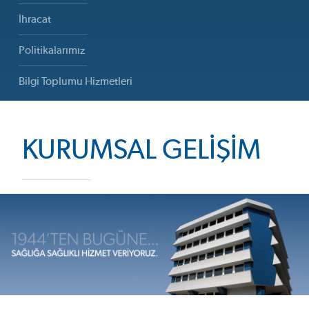
İhracat
Politikalarımız
Bilgi Toplumu Hizmetleri
KURUMSAL GELIŞIM