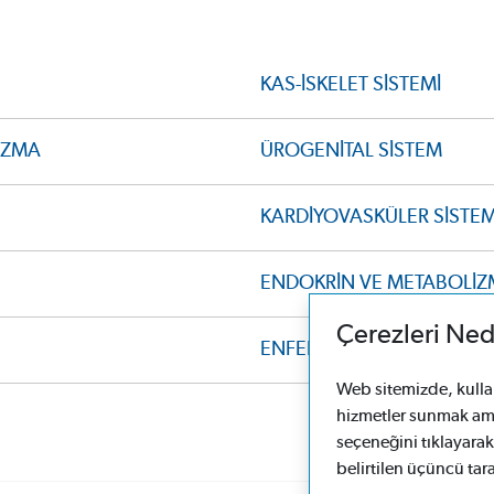
KAS-İSKELET SİSTEMİ
LİZMA
ÜROGENİTAL SİSTEM
KARDİYOVASKÜLER SİSTE
ENDOKRİN VE METABOLİZ
Çerezleri Ned
ENFEKSİYON HASTALIKLAR
Web sitemizde, kullanı
hizmetler sunmak ama
seçeneğini tıklayarak
belirtilen üçüncü tar