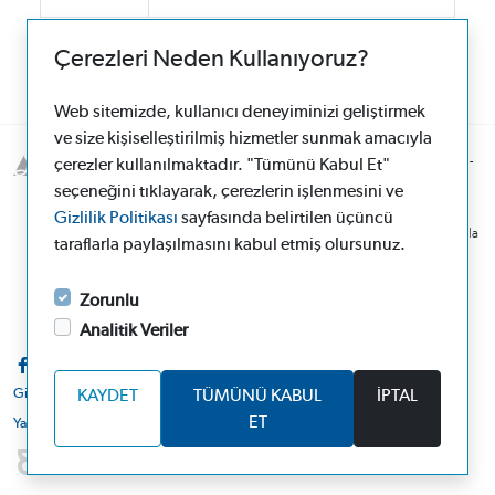
Çerezleri Neden Kullanıyoruz?
Web sitemizde, kullanıcı deneyiminizi geliştirmek
ve size kişiselleştirilmiş hizmetler sunmak amacıyla
© 2026 Santa Farma İlaç Sanayii A.Ş Boruçiçeği Sok. No:16 34382 Şişli-
çerezler kullanılmaktadır. "Tümünü Kabul Et"
İstanbul
seçeneğini tıklayarak, çerezlerin işlenmesini ve
Site Sorumlusu: Beyzanur Değirmenci Ergül
Gizlilik Politikası
sayfasında belirtilen üçüncü
Bilgiler, bir hekim veya eczacıya danışmanın yerine geçemez. Daha fazla
taraflarla paylaşılmasını kabul etmiş olursunuz.
bilgi için bir hekime ve/veya bir eczacıya başvurunuz.
Sitemizin ürünler bölümü sağlık mesleği mensupları içindir. Soru, öneri
ve taleplerinizi bize
iletişim
linkinden iletebilirsiniz.
Zorunlu
Son Güncelleme: 04.08.2026
Analitik Veriler
Gizlilik Politikası
KAYDET
TÜMÜNÜ KABUL
İPTAL
ET
Yasal Uyarı