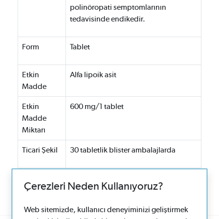
polinöropati semptomlarının
tedavisinde endikedir.
Form
Tablet
Etkin
Alfa lipoik asit
Madde
Etkin
600 mg/1 tablet
Madde
Miktarı
Ticari Şekil
30 tabletlik blister ambalajlarda
Çerezleri Neden Kullanıyoruz?
Web sitemizde, kullanıcı deneyiminizi geliştirmek