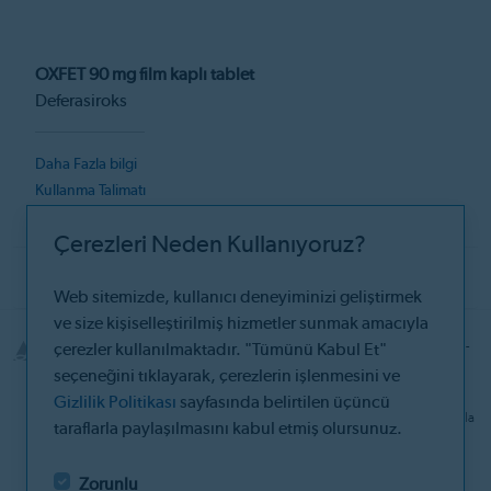
OXFET 90 mg film kaplı tablet
Deferasiroks
Daha Fazla bilgi
Kullanma Talimatı
Kısa Ürün Bilgisi
Çerezleri Neden Kullanıyoruz?
ANTIANEMIK
Web sitemizde, kullanıcı deneyiminizi geliştirmek
ve size kişiselleştirilmiş hizmetler sunmak amacıyla
© 2026 Santa Farma İlaç Sanayii A.Ş Boruçiçeği Sok. No:16 34382 Şişli-
çerezler kullanılmaktadır. "Tümünü Kabul Et"
İstanbul
seçeneğini tıklayarak, çerezlerin işlenmesini ve
Site Sorumlusu: Beyzanur Değirmenci Ergül
Gizlilik Politikası
sayfasında belirtilen üçüncü
Bilgiler, bir hekim veya eczacıya danışmanın yerine geçemez. Daha fazla
taraflarla paylaşılmasını kabul etmiş olursunuz.
bilgi için bir hekime ve/veya bir eczacıya başvurunuz.
Sitemizin ürünler bölümü sağlık mesleği mensupları içindir. Soru, öneri
ve taleplerinizi bize
iletişim
linkinden iletebilirsiniz.
Zorunlu