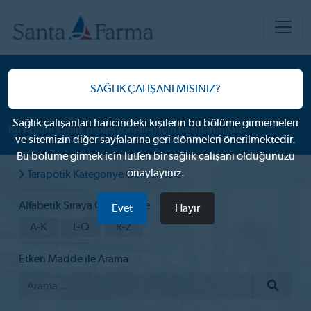
ÜRÜNLERIMIZ
HEMATOLOJİ
SAĞLIK ÇALIŞANI MISINIZ?
Sağlık çalışanları haricindeki kişilerin bu bölüme girmemeleri
Bu bölüm sağlık profesyonelleri için hazırlanmıştır
ve sitemizin diğer sayfalarına geri dönmeleri önerilmektedir.
Bu bölüme girmek için lütfen bir sağlık çalışanı olduğunuzu
onaylayınız.
Terapötik Kategoriye Göre Listele
Alfabetik Sıraya Göre Listele
Evet
Hayır
A-K
L-Q
R-Z
Etken Madde ile Arama