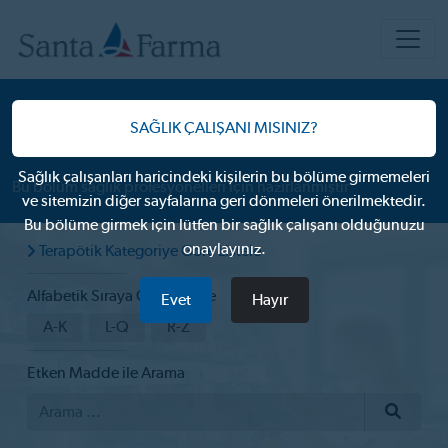
ÜRÜNLERIMIZ
Anti-Epileptik
SAĞLIK ÇALIŞANI MISINIZ?
Sağlık çalışanları haricindeki kişilerin bu bölüme girmemeleri
Bu bölüm sağlık profesyonelleri için hazırlanmıştır
ve sitemizin diğer sayfalarına geri dönmeleri önerilmektedir.
Bu bölüme girmek için lütfen bir sağlık çalışanı olduğunuzu
onaylayınız.
Terapötik Kategoriye Göre Listele
Alfabetik Sıraya Göre Listele
Evet
Hayır
A-K
L-Q
R-Z
Etken Madde ile Arama